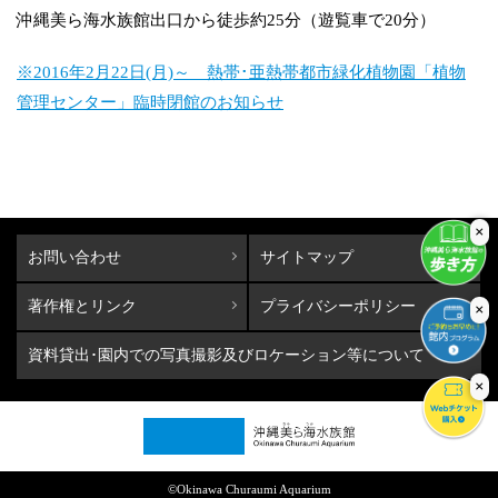
沖縄美ら海水族館出口から徒歩約25分（遊覧車で20分）
※2016年2月22日(月)～ 熱帯･亜熱帯都市緑化植物園「植物
管理センター」臨時閉館のお知らせ
×
お問い合わせ
サイトマップ
著作権とリンク
プライバシーポリシー
×
資料貸出･園内での写真撮影及びロケーション等について
×
©Okinawa Churaumi Aquarium