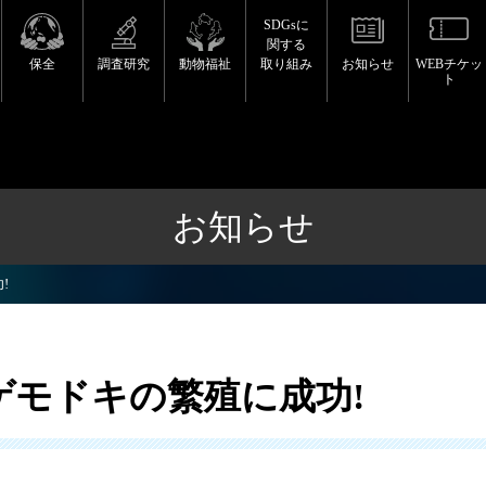
SDGsに
関する
保全
調査研究
動物福祉
取り組み
お知らせ
WEBチケッ
ト
お知らせ
!
ゲモドキの繁殖に成功!