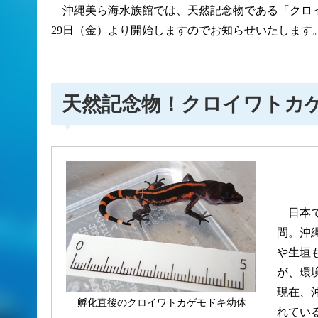
沖縄美ら海水族館では、天然記念物である「クロイ
29日（金）より開始しますのでお知らせいたします
天然記念物！クロイワトカ
日本で
間。沖
や生垣
が、環
現在、
孵化直後のクロイワトカゲモドキ幼体
れてい