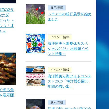
展示情報
謎の2タ
ヘコアユの親仔展示を始め
ハナダ
ました
だった ～
もつ「オ
！～
イベント情報
海洋博美ら海夏休みスペ
シャル2026～水族館イベ
ント特集～
イベント情報
海洋博美ら海フォトコンテ
スト2026「海洋博公園50
年間の思い出」
で光る魚
を展示開
展示情報
深海で見つかった“謎の2タ