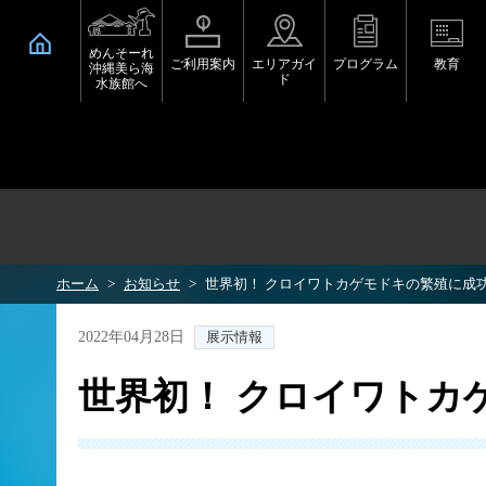
めんそーれ
ご利用案内
エリアガイ
プログラム
教育
沖縄美ら海
ド
水族館へ
ホーム
お知らせ
世界初！ クロイワトカゲモドキの繁殖に成功
2022年04月28日
展示情報
世界初！ クロイワトカ