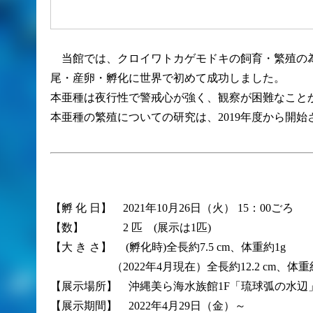
当館では、クロイワトカゲモドキの飼育・繁殖の為
尾・産卵・孵化に世界で初めて成功しました。
本亜種は夜行性で警戒心が強く、観察が困難なこと
本亜種の繁殖についての研究は、2019年度から開始
【孵 化 日】 2021年10月26日（火） 15：00ごろ
【数】 2 匹 (展示は1匹)
【大 き さ】 (孵化時)全長約7.5 cm、体重約1g
（2022年4月現在）全長約12.2 cm、体重約
【展示場所】 沖縄美ら海水族館1F「琉球弧の水辺
【展示期間】 2022年4月29日（金）～