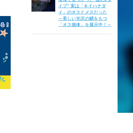
イプ” 実は「キイハナダ
イ」のオスとメスだった
～美しい光沢の鱗をもつ
「オス個体」を展示中！～