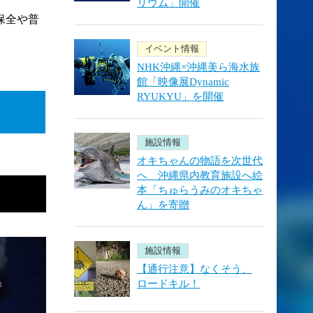
リウム」開催
保全や普
イベント情報
NHK沖縄×沖縄美ら海水族
館「映像展Dynamic
RYUKYU」を開催
施設情報
オキちゃんの物語を次世代
へ 沖縄県内教育施設へ絵
本「ちゅらうみのオキちゃ
ん」を寄贈
施設情報
【通行注意】なくそう、
ロードキル！