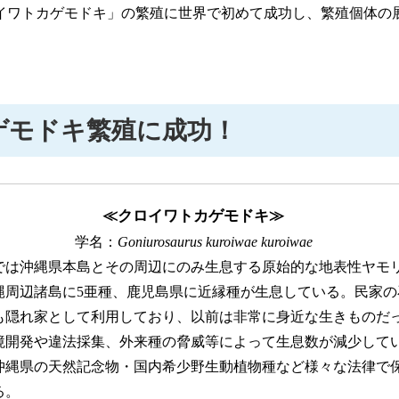
ワトカゲモドキ」の繁殖に世界で初めて成功し、繁殖個体の展
。
ゲモドキ繁殖に成功！
≪クロイワトカゲモドキ≫
学名：
Goniurosaurus kuroiwae kuroiwae
は沖縄県本島とその周辺にのみ生息する原始的な地表性ヤモ
縄周辺諸島に5亜種、鹿児島県に近縁種が生息している。民家の
も隠れ家として利用しており、以前は非常に身近な生きものだ
境開発や違法採集、外来種の脅威等によって生息数が減少して
沖縄県の天然記念物・国内希少野生動植物種など様々な法律で
る。