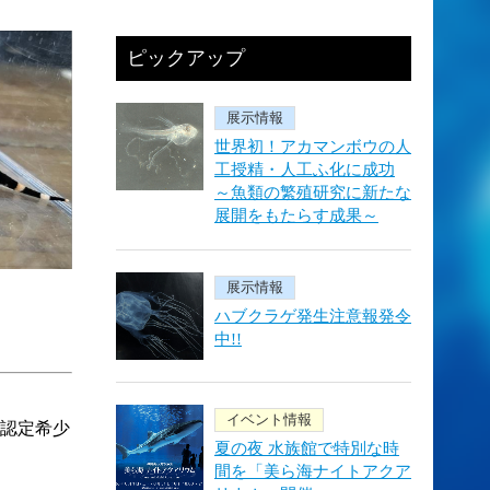
ピックアップ
展示情報
世界初！アカマンボウの人
工授精・人工ふ化に成功
～魚類の繁殖研究に新たな
展開をもたらす成果～
展示情報
ハブクラゲ発生注意報発令
中!!
イベント情報
「認定希少
夏の夜 水族館で特別な時
間を「美ら海ナイトアクア