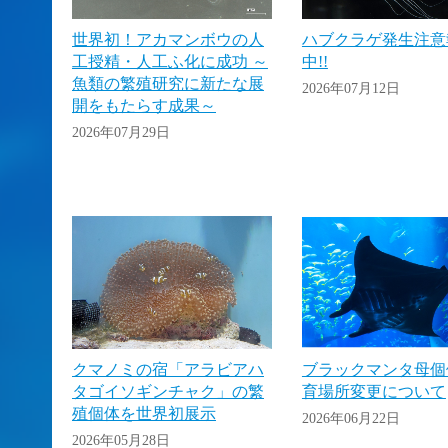
世界初！アカマンボウの人
ハブクラゲ発生注意
工授精・人工ふ化に成功 ～
中!!
魚類の繁殖研究に新たな展
2026年07月12日
開をもたらす成果～
2026年07月29日
クマノミの宿「アラビアハ
ブラックマンタ母個
タゴイソギンチャク」の繁
育場所変更について
殖個体を世界初展示
2026年06月22日
2026年05月28日