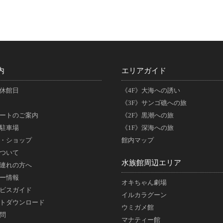
内
エリアガイド
休館日
《4F》大海への誘い
《3F》サンゴ礁への旅
ートのご案内
《2F》黒潮への旅
駐車場
《1F》深海への旅
・ショップ
館内マップ
ついて
水族館周辺エリア
連れの方へ
ー情報
オキちゃん劇場
ビスガイド
イルカラグーン
トダウンロード
ウミガメ館
問
マナティー館