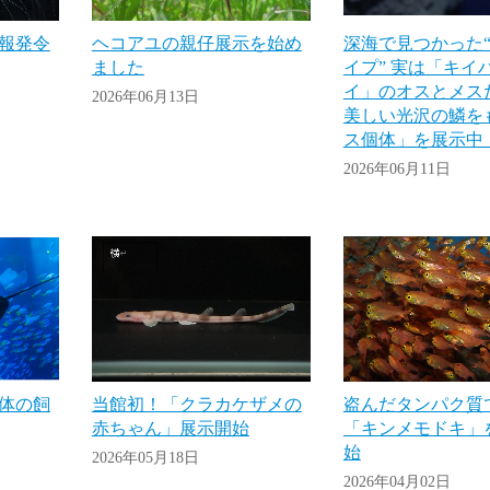
報発令
ヘコアユの親仔展示を始め
深海で見つかった“
ました
イプ” 実は「キイ
イ」のオスとメス
2026年06月13日
美しい光沢の鱗を
ス個体」を展示中
2026年06月11日
体の飼
当館初！「クラカケザメの
盗んだタンパク質
赤ちゃん」展示開始
「キンメモドキ」
始
2026年05月18日
2026年04月02日