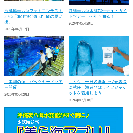
海洋博美ら海フォトコンテスト
沖縄美ら海水族館☆ナイトガイ
2026「海洋博公園50年間の思い
ドツアー 今年も開催！
出」
2026年05月29日
2026年06月17日
「黒潮の海」バックヤードツア
「ムク」一日名護海上保安署長
ー開催
に就任！海遊びはライフジャケ
ットを着用しよう！
2026年05月29日
2026年07月16日