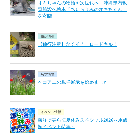
オキちゃんの物語を次世代へ 沖縄県内教
育施設へ絵本「ちゅらうみのオキちゃん」
を寄贈
施設情報
【通行注意】なくそう、ロードキル！
展示情報
ヘコアユの親仔展示を始めました
イベント情報
海洋博美ら海夏休みスペシャル2026～水族
館イベント特集～