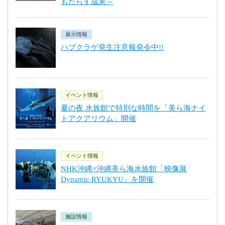
もたらす成果～
展示情報
ハブクラゲ発生注意報発令中!!
イベント情報
夏の夜 水族館で特別な時間を「美ら海ナイ
トアクアリウム」開催
イベント情報
NHK沖縄×沖縄美ら海水族館「映像展
Dynamic RYUKYU」を開催
施設情報