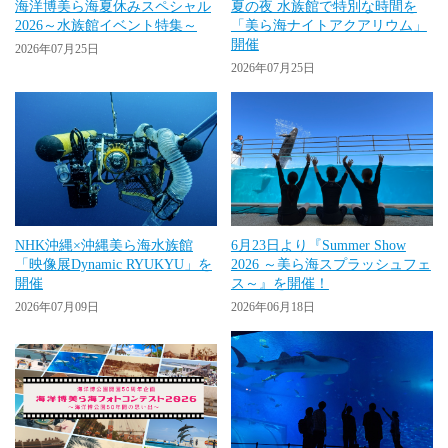
海洋博美ら海夏休みスペシャル
夏の夜 水族館で特別な時間を
2026～水族館イベント特集～
「美ら海ナイトアクアリウム」
開催
2026年07月25日
2026年07月25日
NHK沖縄×沖縄美ら海水族館
6月23日より『Summer Show
「映像展Dynamic RYUKYU」を
2026 ～美ら海スプラッシュフェ
開催
ス～』を開催！
2026年07月09日
2026年06月18日