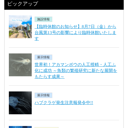
ピックアップ
施設情報
【臨時休館のお知らせ】8月7日（金）から
台風第13号の影響により臨時休館いたしま
す
展示情報
世界初！アカマンボウの人工授精・人工ふ
化に成功 ～魚類の繁殖研究に新たな展開を
もたらす成果～
展示情報
ハブクラゲ発生注意報発令中!!