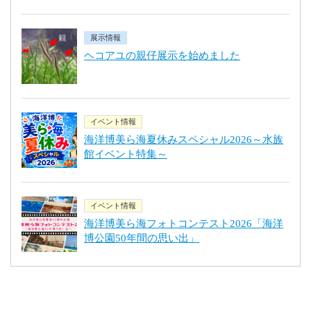
展示情報
ヘコアユの親仔展示を始めました
イベント情報
海洋博美ら海夏休みスペシャル2026～水族
館イベント特集～
イベント情報
海洋博美ら海フォトコンテスト2026「海洋
博公園50年間の思い出」