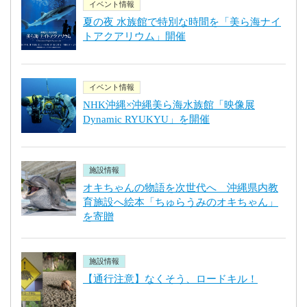
イベント情報
夏の夜 水族館で特別な時間を「美ら海ナイ
トアクアリウム」開催
イベント情報
NHK沖縄×沖縄美ら海水族館「映像展
Dynamic RYUKYU」を開催
施設情報
オキちゃんの物語を次世代へ 沖縄県内教
育施設へ絵本「ちゅらうみのオキちゃん」
を寄贈
施設情報
【通行注意】なくそう、ロードキル！