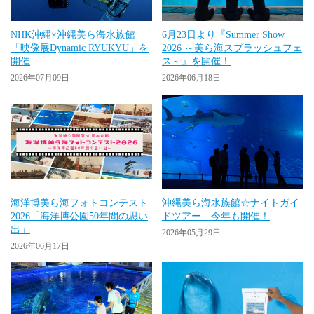
NHK沖縄×沖縄美ら海水族館
6月23日より『Summer Show
「映像展Dynamic RYUKYU」を
2026 ～美ら海スプラッシュフェ
開催
ス～』を開催！
2026年07月09日
2026年06月18日
海洋博美ら海フォトコンテスト
沖縄美ら海水族館☆ナイトガイ
2026「海洋博公園50年間の思い
ドツアー 今年も開催！
出」
2026年05月29日
2026年06月17日