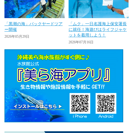
「黒潮の海」バックヤードツア
「ムク」一日名護海上保安署長
ー開催
に就任！海遊びはライフジャケ
ットを着用しよう！
2026年05月29日
2026年07月16日