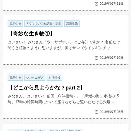
2019年07月11日
展示生物
ＲＯＶでの生物調査・採集
深海生物
【奇妙な生き物①】
はいさい！ みなさん「ウミサボテン」はご存知ですか？ 名前だけ
聞くと植物のように思いますが、実はサンゴやイソギンチャ...
2019年07月10日
展示生物
ジンベエザメ
お得情報
【どこから見ようかな？part 2】
みなさん、はいさい！ 前回（6/24投稿）、「黒潮の海」水槽の15
時、17時の給餌時間について座りながらご覧いただける穴場ス...
2019年07月05日