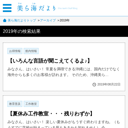
美ら海だよりトップ
アーカイブ
2019年
2019年の検索結果
お得情報
館内情報
【いろんな言語が聞こえてくるよ♪】
みなさん、はいさい！ 常夏を満喫できる沖縄には、国内だけでなく
海外からも多くのお客様が訪れます。 そのため、沖縄美ら...
2019年08月22日
教育普及
工作教室
【夏休み工作教室・・・残りわずか】
みなさん、はいさい！ 楽しい夏休みがもうすぐ終わりますね。（も
うすでに学校が始まっている所もあるかも知れません） 今...