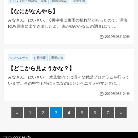
ＲＯＶでの生物調査・採集
深海採集記
深海生物
【なにがなんやら】
みなさん、はいさい。 6月中頃に梅雨の晴れ間があったので、深海
ROV調査に出てきましたよ。 海が穏やかな日の調査はホッ...
2019年06月30日
ジンベエザメ
お得情報
黒潮の海
【どこから見ようかな？】
みなさん、はいさい！ 水族館内では様々な解説プログラムを行って
います。その中でも特に人気なのはジンベエザメやマンタに...
2019年06月24日
«
1
2
3
4
5
6
7
»
ブログ内検索