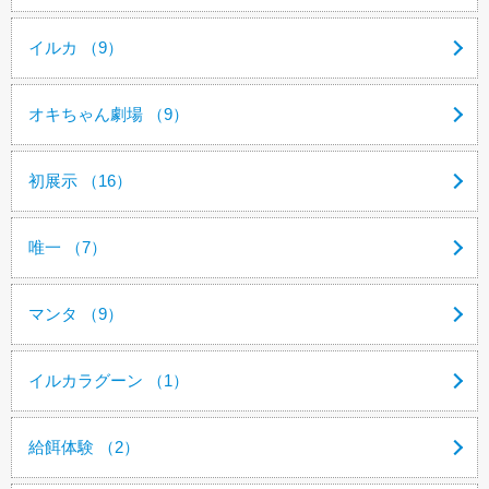
イルカ （9）
オキちゃん劇場 （9）
初展示 （16）
唯一 （7）
マンタ （9）
イルカラグーン （1）
給餌体験 （2）