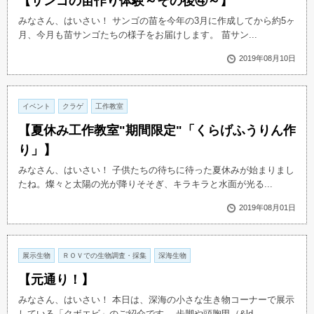
【サンゴの苗作り体験～その後④～】
みなさん、はいさい！ サンゴの苗を今年の3月に作成してから約5ヶ
月、今月も苗サンゴたちの様子をお届けします。 苗サン...
2019年08月10日
イベント
クラゲ
工作教室
【夏休み工作教室"期間限定"「くらげふうりん作
り」】
みなさん、はいさい！ 子供たちの待ちに待った夏休みが始まりまし
たね。燦々と太陽の光が降りそそぎ、キラキラと水面が光る...
2019年08月01日
展示生物
ＲＯＶでの生物調査・採集
深海生物
【元通り！】
みなさん、はいさい！ 本日は、深海の小さな生き物コーナーで展示
している「クボエビ」のご紹介です。 歩脚や頭胸甲（&ld...