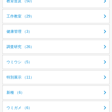
教育普及 （50）
工作教室 （29）
健康管理 （3）
調査研究 （26）
ウミウシ （5）
特別展示 （11）
新種 （6）
ウミガメ （6）