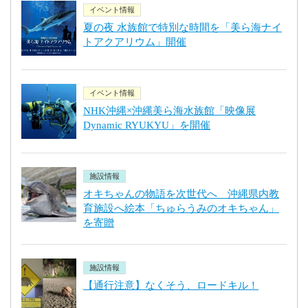
イベント情報
夏の夜 水族館で特別な時間を「美ら海ナイ
トアクアリウム」開催
イベント情報
NHK沖縄×沖縄美ら海水族館「映像展
Dynamic RYUKYU」を開催
施設情報
オキちゃんの物語を次世代へ 沖縄県内教
育施設へ絵本「ちゅらうみのオキちゃん」
を寄贈
施設情報
【通行注意】なくそう、ロードキル！