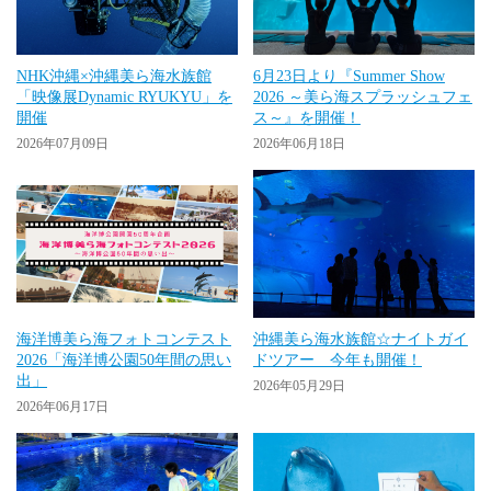
NHK沖縄×沖縄美ら海水族館
6月23日より『Summer Show
「映像展Dynamic RYUKYU」を
2026 ～美ら海スプラッシュフェ
開催
ス～』を開催！
2026年07月09日
2026年06月18日
海洋博美ら海フォトコンテスト
沖縄美ら海水族館☆ナイトガイ
2026「海洋博公園50年間の思い
ドツアー 今年も開催！
出」
2026年05月29日
2026年06月17日