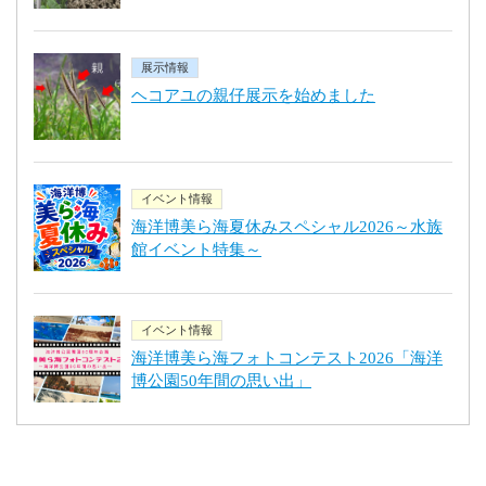
展示情報
ヘコアユの親仔展示を始めました
イベント情報
海洋博美ら海夏休みスペシャル2026～水族
館イベント特集～
イベント情報
海洋博美ら海フォトコンテスト2026「海洋
博公園50年間の思い出」