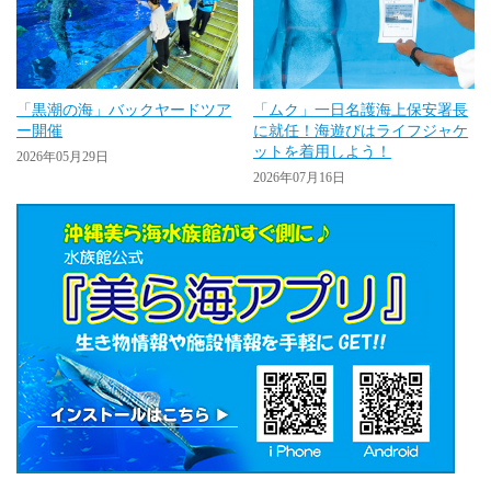
「黒潮の海」バックヤードツア
「ムク」一日名護海上保安署長
ー開催
に就任！海遊びはライフジャケ
ットを着用しよう！
2026年05月29日
2026年07月16日