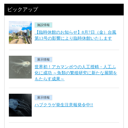
ピックアップ
施設情報
【臨時休館のお知らせ】8月7日（金）台風
第13号の影響により臨時休館いたします
展示情報
世界初！アカマンボウの人工授精・人工ふ
化に成功 ～魚類の繁殖研究に新たな展開を
もたらす成果～
展示情報
ハブクラゲ発生注意報発令中!!