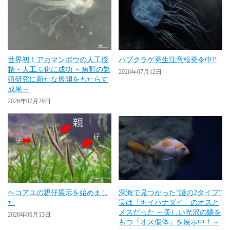
世界初！アカマンボウの人工授
ハブクラゲ発生注意報発令中!!
精・人工ふ化に成功 ～魚類の繁
2026年07月12日
殖研究に新たな展開をもたらす
成果～
2026年07月29日
ヘコアユの親仔展示を始めまし
深海で見つかった“謎の2タイプ”
た
実は「キイハナダイ」のオスと
メスだった ～美しい光沢の鱗を
2026年06月13日
もつ「オス個体」を展示中！～