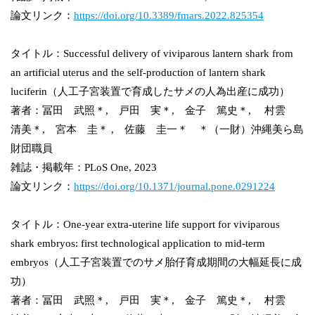
論文リンク：
https://doi.org/10.3389/fmars.2022.825354
タイトル：Successful delivery of viviparous lantern shark from
an artificial uterus and the self-production of lantern shark
luciferin（人工子宮装置で育成したサメの人為出産に成功）
著者：冨田 武照＊, 戸田 実＊, 金子 篤史＊, 村雲
清美＊, 宮本 圭＊ , 佐藤 圭一＊ ＊（一財）沖縄美ら島
財団職員
雑誌・掲載年：PLoS One, 2023
論文リンク：
https://doi.org/10.1371/journal.pone.0291224
タイトル：One-year extra-uterine life support for viviparous
shark embryos: first technological application to mid-term
embryos（人工子宮装置でのサメ胎仔育成期間の大幅延長に成
功）
著者：冨田 武照＊, 戸田 実＊, 金子 篤史＊, 村雲