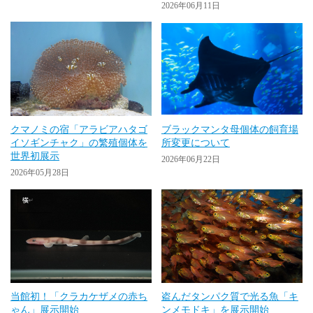
2026年06月11日
クマノミの宿「アラビアハタゴ
ブラックマンタ母個体の飼育場
イソギンチャク」の繁殖個体を
所変更について
世界初展示
2026年06月22日
2026年05月28日
当館初！「クラカケザメの赤ち
盗んだタンパク質で光る魚「キ
ゃん」展示開始
ンメモドキ」を展示開始