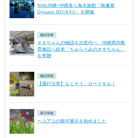
NHK沖縄×沖縄美ら海水族館「映像展
Dynamic RYUKYU」を開催
施設情報
オキちゃんの物語を次世代へ 沖縄県内教
育施設へ絵本「ちゅらうみのオキちゃん」
を寄贈
施設情報
【通行注意】なくそう、ロードキル！
展示情報
ヘコアユの親仔展示を始めました