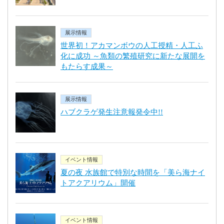
展示情報
世界初！アカマンボウの人工授精・人工ふ
化に成功 ～魚類の繁殖研究に新たな展開を
もたらす成果～
展示情報
ハブクラゲ発生注意報発令中!!
イベント情報
夏の夜 水族館で特別な時間を「美ら海ナイ
トアクアリウム」開催
イベント情報