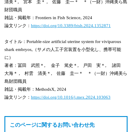
清美＊, 宮本 圭＊ , 佐藤 圭一＊ ＊（一財）沖縄美ら島
財団職員
雑誌・掲載年：Frontiers in Fish Science, 2024
論文リンク：
https://doi.org/10.3389/frish.2024.1352871
タイトル：Portable-size artificial uterine system for viviparous
shark embryos,（サメの人工子宮装置を小型化し、携帯可能
に）
著者：冨田 武照＊, 金子 篤史＊, 戸田 実＊, 諸田
大海＊ , 村雲 清美＊, 佐藤 圭一＊ ＊（一財）沖縄美ら
島財団職員
雑誌・掲載年：MethodsX, 2024
論文リンク：
https://doi.org/10.1016/j.mex.2024.103063
このページに関するお問い合わせ先