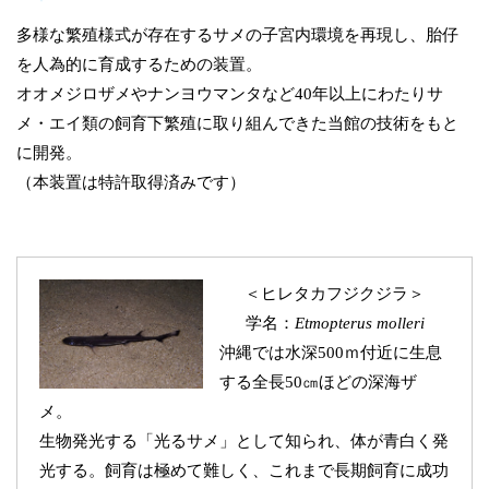
多様な繁殖様式が存在するサメの子宮内環境を再現し、胎仔
を人為的に育成するための装置。
オオメジロザメやナンヨウマンタなど40年以上にわたりサ
メ・エイ類の飼育下繁殖に取り組んできた当館の技術をもと
に開発。
（本装置は特許取得済みです）
＜ヒレタカフジクジラ＞
学名：
Etmopterus
molleri
沖縄では水深500ｍ付近に生息
する全長50㎝ほどの深海ザ
メ。
生物発光する「光るサメ」として知られ、体が青白く発
光する。飼育は極めて難しく、これまで長期飼育に成功