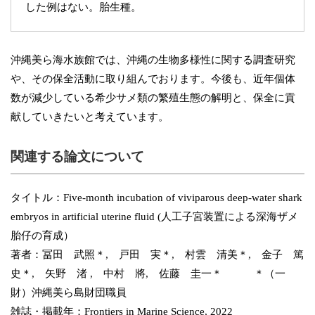
した例はない。胎生種。
沖縄美ら海水族館では、沖縄の生物多様性に関する調査研究
や、その保全活動に取り組んでおります。今後も、近年個体
数が減少している希少サメ類の繁殖生態の解明と、保全に貢
献していきたいと考えています。
関連する論文について
タイトル：Five-month incubation of viviparous deep-water shark
embryos in artificial uterine fluid (人工子宮装置による深海ザメ
胎仔の育成）
著者：冨田 武照＊, 戸田 実＊, 村雲 清美＊, 金子 篤
史＊, 矢野 渚 , 中村 將, 佐藤 圭一＊ ＊（一
財）沖縄美ら島財団職員
雑誌・掲載年：Frontiers in Marine Science, 2022