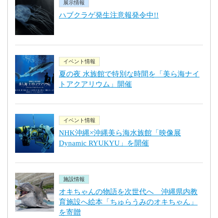
展示情報
ハブクラゲ発生注意報発令中!!
イベント情報
夏の夜 水族館で特別な時間を「美ら海ナイ
トアクアリウム」開催
イベント情報
NHK沖縄×沖縄美ら海水族館「映像展
Dynamic RYUKYU」を開催
施設情報
オキちゃんの物語を次世代へ 沖縄県内教
育施設へ絵本「ちゅらうみのオキちゃん」
を寄贈