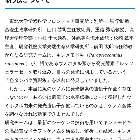
東北大学学際科学フロンティア研究所：別所-上原 学助教、
基礎生物学研究所：山口 勝司主任技術員、重信 秀治教授、琉
球大学理学部：小枝 圭太助教、沖縄美ら海水族館：松崎 章平
主査、慶應義塾大学先端生命科学研究所：前田 太郎特任助教
からなる研究チームは、キンメモドキ（
Parapriacanthus
ransonneti
）が、餌であるウミホタル類から発光酵素「ルシフ
ェラーゼ」を取り込み、自らの発光に利用しているという
「盗タンパク質現象」を以前に発見していました。
しかし、本当に魚のゲノムに発光酵素の遺伝子が全く存在
しないのか、あるいは遺伝子の水平伝播によって獲得したウ
ミホタル由来の発光遺伝子が働いているのかは、ゲノム全体
を調べなければ断定できませんでした。
研究チームは、最新のシーケンス技術を用いてキンメモドキ
の高品質なドラフトゲノムを構築し、解析した結果、キンメ
モドキのゲノムの中に、ウミホタル類由来のルシフェラーゼ