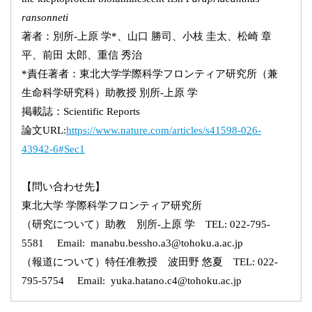
ransonneti
著者：別所-上原 学*、山口 勝司、小枝 圭太、松崎 章
平、前田 太郎、重信 秀治
*責任著者：東北大学学際科学フロンティア研究所（兼
生命科学研究科）助教授 別所-上原 学
掲載誌：Scientific Reports
論文URL:
https://www.nature.com/articles/s41598-026-
43942-6#Sec1
【問い合わせ先】
東北大学 学際科学フロンティア研究所
（研究について）助教 別所-上原 学 TEL: 022-795-
5581 Email: manabu.bessho.a3@tohoku.a.ac.jp
（報道について）特任准教授 波田野 悠夏 TEL: 022-
795-5754 Email: yuka.hatano.c4@tohoku.ac.jp