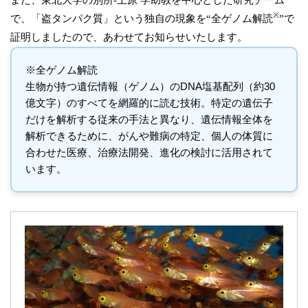
また、東北大学の別所-上原 学助教を中心とした研究チーム
※
で、「盗タンパク質」という独自の現象を“全ゲノム解読
”で
証明しましたので、あわせてお知らせいたします。
※全ゲノム解読
生物が持つ遺伝情報（ゲノム）のDNA塩基配列（約30
億文字）のすべてを網羅的に読む技術。特定の遺伝子
だけを解析する従来の手法と異なり、遺伝情報全体を
解析できるために、がんや難病の特定、個人の体質に
合わせた医療、治療法開発、進化の検討に活用されて
います。