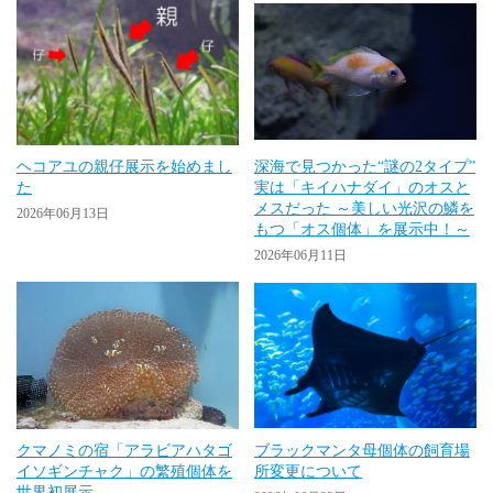
ヘコアユの親仔展示を始めまし
深海で見つかった“謎の2タイプ”
た
実は「キイハナダイ」のオスと
メスだった ～美しい光沢の鱗を
2026年06月13日
もつ「オス個体」を展示中！～
2026年06月11日
クマノミの宿「アラビアハタゴ
ブラックマンタ母個体の飼育場
イソギンチャク」の繁殖個体を
所変更について
世界初展示