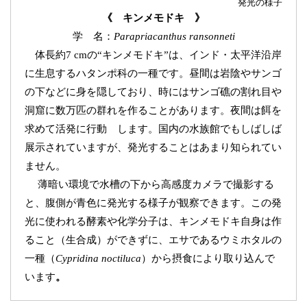
発光の様子
《 キンメモドキ 》
学 名：
Parapriacanthus ransonneti
体長約7 cmの“キンメモドキ”は、インド・太平洋沿岸
に生息するハタンポ科の一種です。昼間は岩陰やサンゴ
の下などに身を隠しており、時にはサンゴ礁の割れ目や
洞窟に数万匹の群れを作ることがあります。夜間は餌を
求めて活発に行動 します。国内の水族館でもしばしば
展示されていますが、発光することはあまり知られてい
ません。
薄暗い環境で水槽の下から高感度カメラで撮影する
と、腹側が青色に発光する様子が観察できます。この発
光に使われる酵素や化学分子は、キンメモドキ自身は作
ること（生合成）ができずに、エサであるウミホタルの
一種（
Cypridina noctiluca
）から摂食により取り込んで
います
。