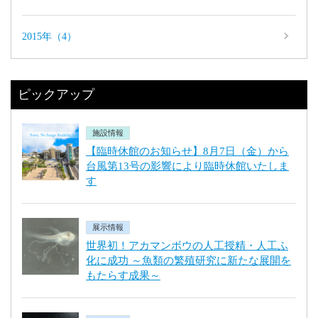
2015年（4）
ピックアップ
施設情報
【臨時休館のお知らせ】8月7日（金）から
台風第13号の影響により臨時休館いたしま
す
展示情報
世界初！アカマンボウの人工授精・人工ふ
化に成功 ～魚類の繁殖研究に新たな展開を
もたらす成果～