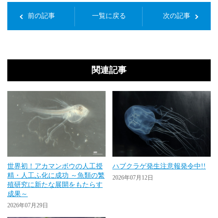
前の記事
一覧に戻る
次の記事
関連記事
世界初！アカマンボウの人工授
ハブクラゲ発生注意報発令中!!
精・人工ふ化に成功 ～魚類の繁
2026年07月12日
殖研究に新たな展開をもたらす
成果～
2026年07月29日