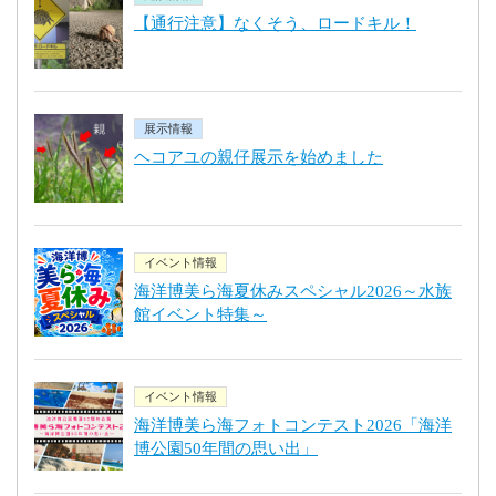
【通行注意】なくそう、ロードキル！
展示情報
ヘコアユの親仔展示を始めました
イベント情報
海洋博美ら海夏休みスペシャル2026～水族
館イベント特集～
イベント情報
海洋博美ら海フォトコンテスト2026「海洋
博公園50年間の思い出」