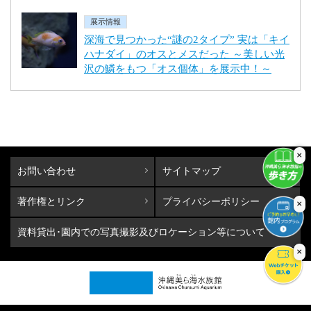
展示情報
深海で見つかった“謎の2タイプ” 実は「キイ
ハナダイ」のオスとメスだった ～美しい光
沢の鱗をもつ「オス個体」を展示中！～
×
お問い合わせ
サイトマップ
著作権とリンク
プライバシーポリシー
×
資料貸出･園内での写真撮影及びロケーション等について
×