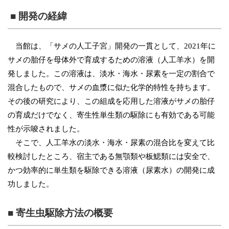
■ 開発の経緯
当館は、「サメの人工子宮」開発の一貫として、2021年に
サメの胎仔を母体外で育成するための溶液（人工羊水）を開
発しました。この溶液は、淡水・海水・尿素を一定の割合で
混合したもので、サメの血漿に似た化学的特性を持ちます。
その後の研究により、この組成を応用した溶液がサメの胎仔
の育成だけでなく、寄生性単生類の駆除にも有効である可能
性が示唆されました。
そこで、人工羊水の淡水・海水・尿素の混合比を変えて比
較検討したところ、宿主である無顎類や板鰓類には安全で、
かつ効率的に単生類を駆除できる溶液（尿素水）の開発に成
功しました。
■ 寄生虫駆除方法の概要