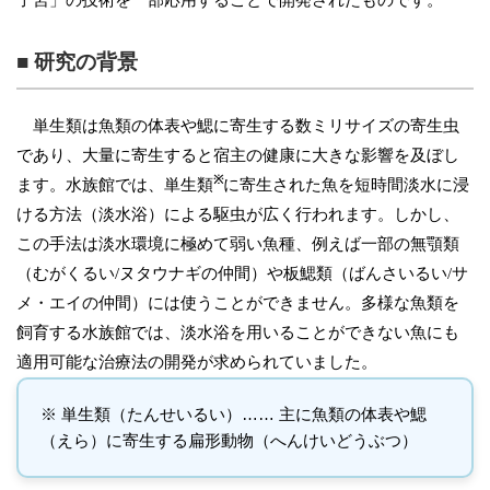
子宮」の技術を一部応用することで開発されたものです。
■ 研究の背景
単生類は魚類の体表や鰓に寄生する数ミリサイズの寄生虫
であり、大量に寄生すると宿主の健康に大きな影響を及ぼし
※
ます。水族館では、単生類
に寄生された魚を短時間淡水に浸
ける方法（淡水浴）による駆虫が広く行われます。しかし、
この手法は淡水環境に極めて弱い魚種、例えば一部の無顎類
（むがくるい/ヌタウナギの仲間）や板鰓類（ばんさいるい/サ
メ・エイの仲間）には使うことができません。多様な魚類を
飼育する水族館では、淡水浴を用いることができない魚にも
適用可能な治療法の開発が求められていました。
※ 単生類（たんせいるい）…… 主に魚類の体表や鰓
（えら）に寄生する扁形動物（へんけいどうぶつ）