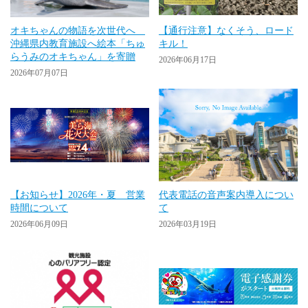
オキちゃんの物語を次世代へ
【通行注意】なくそう、ロード
沖縄県内教育施設へ絵本「ちゅ
キル！
らうみのオキちゃん」を寄贈
2026年06月17日
2026年07月07日
【お知らせ】2026年・夏 営業
代表電話の音声案内導入につい
時間について
て
2026年06月09日
2026年03月19日