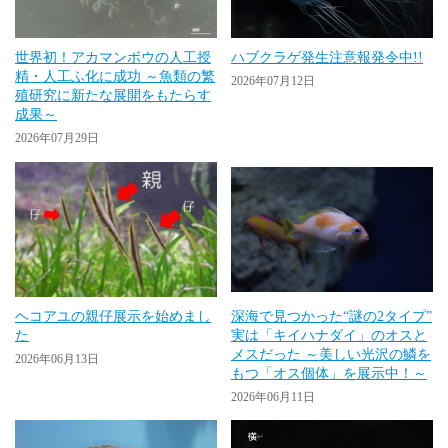
世界初！アカマンボウの人工授
ハブクラゲ発生注意報発令中!!
精・人工ふ化に成功 ～魚類の繁
2026年07月12日
殖研究に新たな展開をもたらす
成果～
2026年07月29日
ヘコアユの親仔展示を始めまし
深海で見つかった“謎の2タイプ”
た
実は「キイハナダイ」のオスと
メスだった ～美しい光沢の鱗を
2026年06月13日
もつ「オス個体」を展示中！～
2026年06月11日