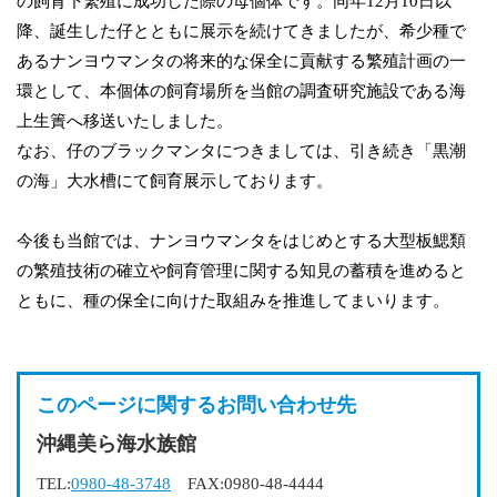
の飼育下繁殖に成功した際の母個体です。同年12月10日以
降、誕生した仔とともに展示を続けてきましたが、希少種で
あるナンヨウマンタの将来的な保全に貢献する繁殖計画の一
環として、本個体の飼育場所を当館の調査研究施設である海
上生簀へ移送いたしました。
なお、仔のブラックマンタにつきましては、引き続き「黒潮
の海」大水槽にて飼育展示しております。
今後も当館では、ナンヨウマンタをはじめとする大型板鰓類
の繁殖技術の確立や飼育管理に関する知見の蓄積を進めると
ともに、種の保全に向けた取組みを推進してまいります。
このページに関するお問い合わせ先
沖縄美ら海水族館
TEL:
0980-48-3748
FAX:0980-48-4444