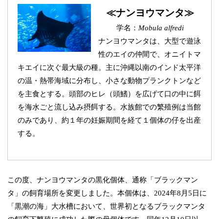
≪ナンヨウマンタ≫
学名：
Mobula alfredi
ナンヨウマンタは、大型で遊泳
性のエイの仲間で、オニイトマ
キエイに次ぐ最大級の種。主に沖縄以南のインド太平洋
の温・熱帯海域に分布し、小さな動物プランクトンなど
を主食とする。頭部のヒレ（頭鰭）を広げて口の中に餌
を海水ごと流し込み摂餌する。水族館での繁殖例は当館
のみであり、約１年の妊娠期間を経て１個体の仔を出産
する。
この度、ナンヨウマンタの黒化個体、通称「ブラックマン
タ」の飼育場所を変更しました。本個体は、2024年8月5日に
「黒潮の海」大水槽において、世界初となるブラックマンタ