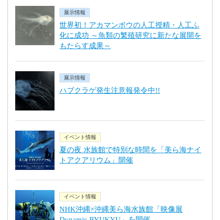
展示情報
世界初！アカマンボウの人工授精・人工ふ
化に成功 ～魚類の繁殖研究に新たな展開を
もたらす成果～
展示情報
ハブクラゲ発生注意報発令中!!
イベント情報
夏の夜 水族館で特別な時間を「美ら海ナイ
トアクアリウム」開催
イベント情報
NHK沖縄×沖縄美ら海水族館「映像展
Dynamic RYUKYU」を開催