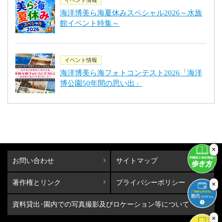
海洋博美ら海夏休みスペシャル2026～水族
館イベント特集～
イベント情報
海洋博美ら海フォトコンテスト2026「海洋
博公園50年間の思い出」
×
お問い合わせ
サイトマップ
著作権とリンク
プライバシーポリシー
×
資料貸出･園内での写真撮影及びロケーション等について
×