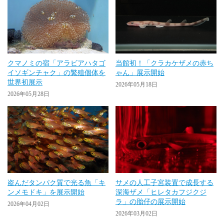
クマノミの宿「アラビアハタゴ
当館初！「クラカケザメの赤ち
イソギンチャク」の繁殖個体を
ゃん」展示開始
世界初展示
2026年05月18日
2026年05月28日
盗んだタンパク質で光る魚「キ
サメの人工子宮装置で成長する
ンメモドキ」を展示開始
深海ザメ「ヒレタカフジクジ
ラ」の胎仔の展示開始
2026年04月02日
2026年03月02日