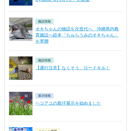
施設情報
オキちゃんの物語を次世代へ 沖縄県内教
育施設へ絵本「ちゅらうみのオキちゃん」
を寄贈
施設情報
【通行注意】なくそう、ロードキル！
展示情報
ヘコアユの親仔展示を始めました
イベント情報