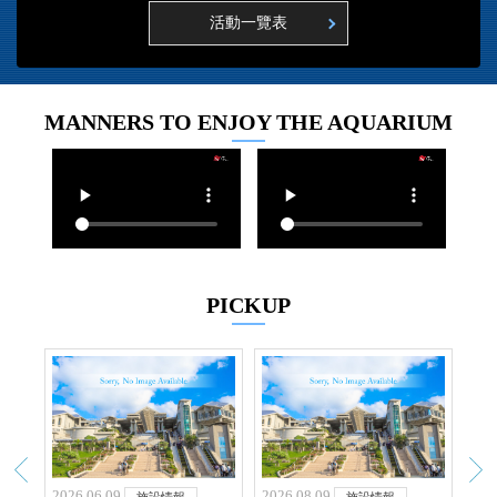
2026.05.25
活動一覽表
【2027年1月4日至1月9日】海豚表演暫停通知
2026.04.02
會利用從餌料生物「偷盜」而來的蛋白質發光的雷氏充
MANNERS TO ENJOY THE AQUARIUM
金眼鯛，公開亮相
2026.02.05
【2026年3月2日 ～】黑潮探險（水上觀覽區）暫停開放
公告
2025.12.11
PICKUP
宛如枯葉的稚魚 日本首次成功繁殖「圓眼燕魚」
2025.12.06
閃耀著紅色光芒的深海魚「小頭紅諧魚」首次於本館展
出！
2025.11.20
2026.08.09
2026.07.25
202
施設情報
イベント情報