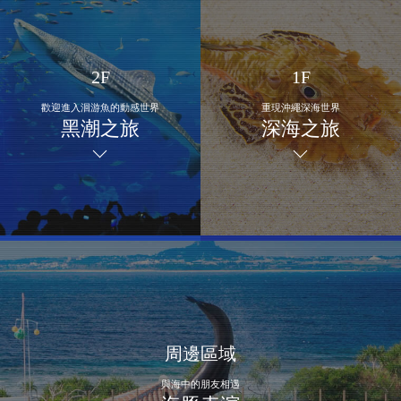
2F
1F
歡迎進入洄游魚的動感世界
重現沖繩深海世界
黑潮之旅
深海之旅
周邊區域
與海中的朋友相遇