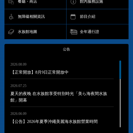
餐廳・商店
館內服務設施
無障礙相關資訊
節目介紹
水族館地圖
全年通行證
公告
2026.08.09
【正常開放】8月9日正常開放中
2026.07.25
夏天的夜晚 在水族館享受特別時光「美ら海夜間水族
館」開幕
2026.06.09
【公告】2026年夏季沖繩美麗海水族館營業時間