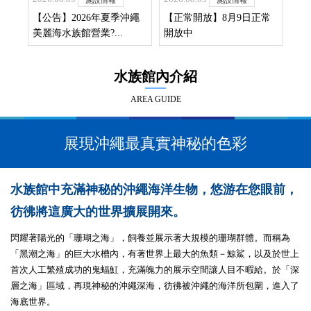
日本新記錄種「小櫻鮨」世界首次展出！
沖繩
【正常開放】8月9日正常
夏天的夜晚...
【
開放中
美麗
2025.11.06
世界首例成功繁殖「駝背胡椒鯛」——館內開始展出繁
殖個體
水族館內介紹
AREA GUIDE
展現沖繩最真實神秘的色彩
水族館中充滿神秘的沖繩海洋生物，悠游在您眼前，
彷彿將這廣大的世界擴展開來。
閃耀著陽光的「珊瑚之海」，飼養並展示著大規模的珊瑚群體。而稱為
「黑潮之海」的巨大水槽內，有著世界上最大的魚類－鯨鯊，以及於世上
首次人工繁殖成功的鬼蝠魟，充滿魄力的展示空間讓人目不暇給。於「深
層之海」區域，再現神秘的沖繩深海，彷彿被沖繩的海洋所包圍，進入了
海底世界。