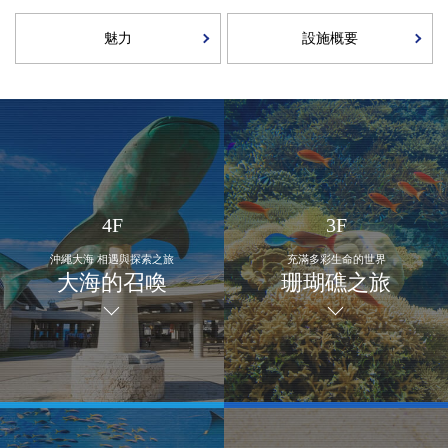
魅力
設施概要
4F
3F
沖繩大海 相遇與探索之旅
充滿多彩生命的世界
大海的召喚
珊瑚礁之旅