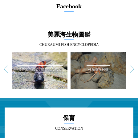
Facebook
美麗海生物圖鑑
CHURAUMI FISH ENCYCLOPEDIA
鰕虎
佛氏擬寄居蟹
掘氏棘金眼鯛
保育
CONSERVATION