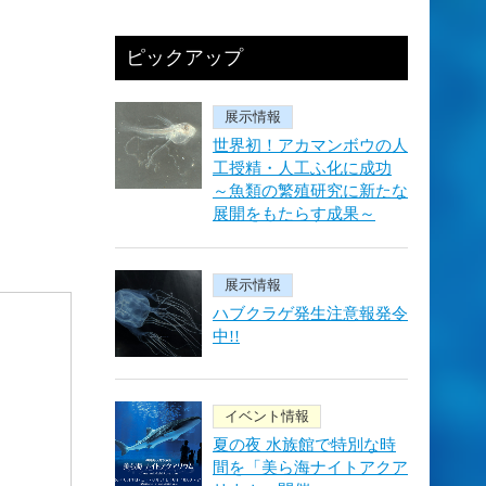
ピックアップ
展示情報
世界初！アカマンボウの人
工授精・人工ふ化に成功
～魚類の繁殖研究に新たな
展開をもたらす成果～
展示情報
ハブクラゲ発生注意報発令
中!!
イベント情報
夏の夜 水族館で特別な時
間を「美ら海ナイトアクア