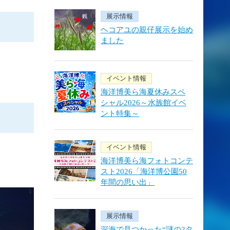
展示情報
ヘコアユの親仔展示を始め
ました
イベント情報
海洋博美ら海夏休みスペ
シャル2026～水族館イベ
ント特集～
イベント情報
海洋博美ら海フォトコンテ
スト2026「海洋博公園50
年間の思い出」
展示情報
深海で見つかった“謎の2タ