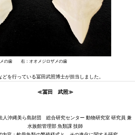
ザメの歯 右：オオメジロザメの歯
などを行っている冨田武照博士が担当しました。
≪冨田 武照≫
法人沖縄美ら島財団 総合研究センター 動物研究室 研究員 兼
水族館管理部 魚類課 技師
究内容：軟骨魚類の繁殖様式と、その進化に関する研究