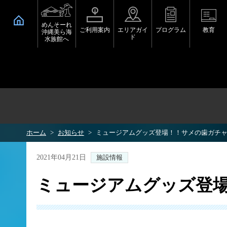
めんそーれ
ご利用案内
エリアガイ
プログラム
教育
沖縄美ら海
ド
水族館へ
ホーム
お知らせ
ミュージアムグッズ登場！！サメの歯ガチ
2021年04月21日
施設情報
ミュージアムグッズ登