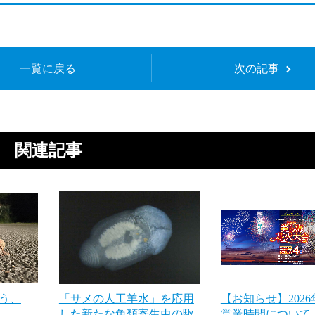
一覧に戻る
次の記事
関連記事
う、
「サメの人工羊水」を応用
【お知らせ】202
した新たな魚類寄生虫の駆
営業時間について