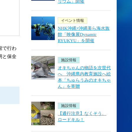
リウム」開催
イベント情報
NHK沖縄×沖縄美ら海水族
館「映像展Dynamic
RYUKYU」を開催
館で行わ
明と保全
施設情報
オキちゃんの物語を次世代
へ 沖縄県内教育施設へ絵
本「ちゅらうみのオキちゃ
ん」を寄贈
施設情報
【通行注意】なくそう、
ロードキル！