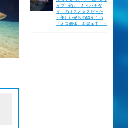
イプ” 実は「キイハナダ
イ」のオスとメスだった
～美しい光沢の鱗をもつ
「オス個体」を展示中！～
ム