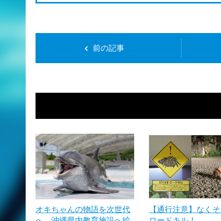
前の記事
オキちゃんの物語を次世代
【通行注意】なくそ
へ 沖縄県内教育施設へ絵
ロードキル！