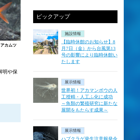
ピックアップ
施設情報
【臨時休館のお知らせ】8
ウアカムツ
月7日（金）から台風第13
号の影響により臨時休館い
たします
解明や保
展示情報
世界初！アカマンボウの人
工授精・人工ふ化に成功
～魚類の繁殖研究に新たな
展開をもたらす成果～
展示情報
ハブクラゲ発生注意報発令