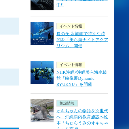
中!!
イベント情報
夏の夜 水族館で特別な時
間を「美ら海ナイトアクア
リウム」開催
イベント情報
NHK沖縄×沖縄美ら海水族
館「映像展Dynamic
RYUKYU」を開催
施設情報
オキちゃんの物語を次世代
へ 沖縄県内教育施設へ絵
本「ちゅらうみのオキちゃ