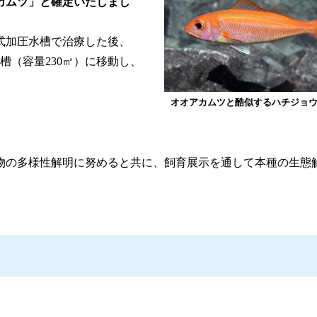
カムツ」と確定いたしまし
式加圧水槽で治療した後、
槽（容量230㎥）に移動し、
オオアカムツと酷似するハチジョ
物の多様性解明に努めると共に、飼育展示を通して本種の生態