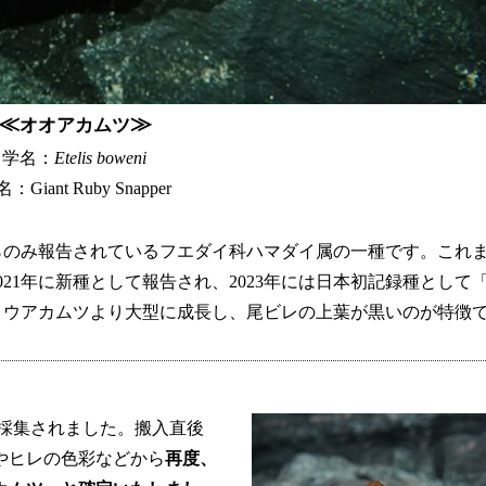
≪
≫
オオアカムツ
学名：
Etelis boweni
：Giant Ruby Snapper
らのみ報告されているフエダイ科ハマダイ属の一種です。これ
21年に新種として報告され、2023年には日本初記録種として
ョウアカムツより大型に成長し、尾ビレの上葉が黒いのが特徴
mで採集されました。搬入直後
やヒレの色彩などから
再度、