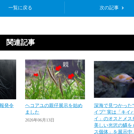
一覧に戻る
次の記事
関連記事
報発令
ヘコアユの親仔展示を始め
深海で見つかった“
ました
イプ” 実は「キイ
イ」のオスとメス
2026年06月13日
美しい光沢の鱗を
ス個体」を展示中