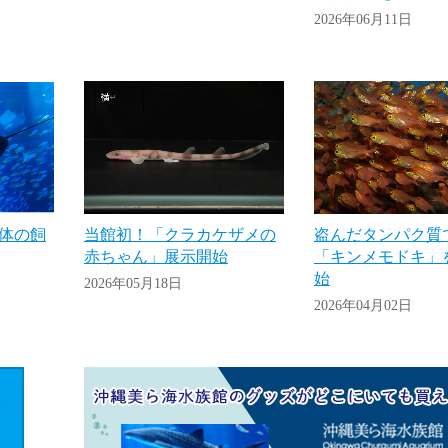
2026年06月11日
体の飼
当館初！「クラカケザメの
盗んだタンパク質
赤ちゃん」展示開始
「キンメモドキ」
始
2026年05月18日
2026年04月02日