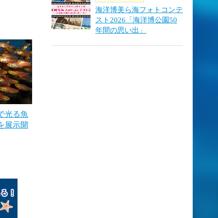
海洋博美ら海フォトコンテ
スト2026「海洋博公園50
年間の思い出」
で光る魚
を展示開