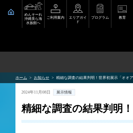
めんそーれ
ご利用案内
エリアガイ
プログラム
教育
沖縄美ら海
ド
水族館へ
ホーム
お知らせ
精細な調査の結果判明！世界初展示「オオ
2024年11月08日
展示情報
精細な調査の結果判明