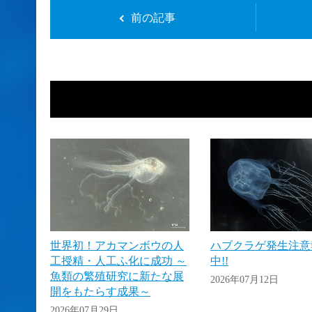
前の記事
世界初！アカマンボウの人
ハブクラゲ発生注意
工授精・人工ふ化に成功 ～
中!!
魚類の繁殖研究に新たな展
2026年07月12日
開をもたらす成果～
2026年07月29日