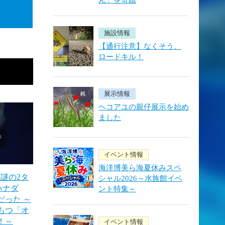
ん」を寄贈
施設情報
【通行注意】なくそう、
ロードキル！
展示情報
ヘコアユの親仔展示を始め
ました
イベント情報
海洋博美ら海夏休みスペ
謎の2タ
シャル2026～水族館イベ
ハナダ
ント特集～
だった ～
もつ「オ
！～
イベント情報