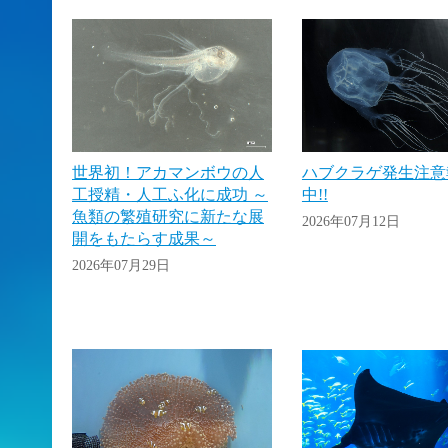
世界初！アカマンボウの人
ハブクラゲ発生注意
工授精・人工ふ化に成功 ～
中!!
魚類の繁殖研究に新たな展
2026年07月12日
開をもたらす成果～
2026年07月29日