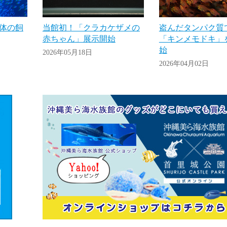
体の飼
当館初！「クラカケザメの
盗んだタンパク質
赤ちゃん」展示開始
「キンメモドキ」
始
2026年05月18日
2026年04月02日