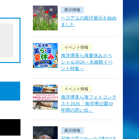
展示情報
ヘコアユの親仔展示を始め
ました
ム
イベント情報
海洋博美ら海夏休みスペ
シャル2026～水族館イベ
ント特集～
イベント情報
海洋博美ら海フォトコンテ
スト2026「海洋博公園50
年間の思い出」
展示情報
深海で見つかった“謎の2タ