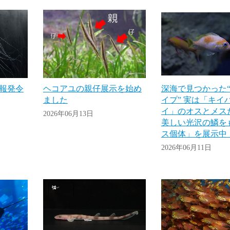
報発令
ヘコアユの親仔展示を始め
深海で見つかった“
ました
イプ” 実は「キイ
イ」のオスとメス
2026年06月13日
美しい光沢の鱗を
ス個体」を展示中
2026年06月11日