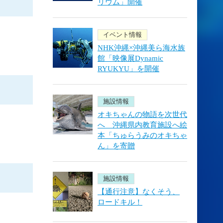
リウム」開催
イベント情報
NHK沖縄×沖縄美ら海水族
館「映像展Dynamic
RYUKYU」を開催
施設情報
オキちゃんの物語を次世代
へ 沖縄県内教育施設へ絵
本「ちゅらうみのオキちゃ
ん」を寄贈
施設情報
【通行注意】なくそう、
ロードキル！