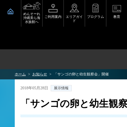
めんそーれ
ご利用案内
エリアガイ
プログラム
教育
沖縄美ら海
ド
水族館へ
ホーム
お知らせ
「サンゴの卵と幼生観察会」開催
2018年05月28日
展示情報
「サンゴの卵と幼生観