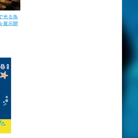
で光る魚
を展示開