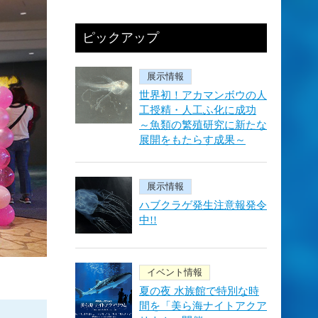
ピックアップ
展示情報
世界初！アカマンボウの人
工授精・人工ふ化に成功
～魚類の繁殖研究に新たな
展開をもたらす成果～
展示情報
ハブクラゲ発生注意報発令
中!!
イベント情報
夏の夜 水族館で特別な時
間を「美ら海ナイトアクア