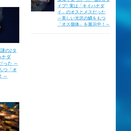
イプ” 実は「キイハナダ
イ」のオスとメスだった
～美しい光沢の鱗をもつ
「オス個体」を展示中！～
謎の2タ
ハナダ
だった ～
もつ「オ
！～